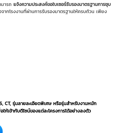
 สามารถ
แจ้งความประสงค์ขอใบเซอร์รับรองมาตรฐานการชุบ
องจากโรงงานที่ผ่านการรับรองมาตรฐานให้ครบถ้วน
เพียง
XS, CT, รุ่นลายละเอียดพิเศษ หรือรุ่นสำหรับงานหนัก
อให้เข้ากับดีไซน์ของแต่ละโครงการได้อย่างลงตัว