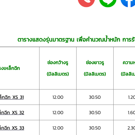
ตารางแสดงรุ่นมาตรฐาน เพื่อคำนวณน้ำหนัก
การร
ช่องกว้างรู
ช่องยาวรู
ความ
รงเหล็กฉีก
(มิลลิเมตร)
(มิลลิเมตร)
(มิลลิเ
ล็กฉีก
XS 31
12.00
30.50
1.2
็กฉีก
XS 32
12.00
30.50
1.6
็กฉีก
XS 33
12.00
30.50
2.3