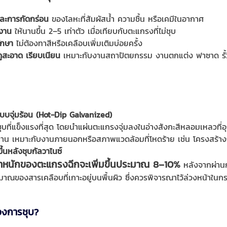
ละการกัดกร่อน
ของโลหะที่สัมผัสน้ำ ความชื้น หรือเคมีในอากาศ
้งาน
ให้นานขึ้น 2–5 เท่าตัว เมื่อเทียบกับตะแกรงที่ไม่ชุบ
ักษา
ไม่ต้องทาสีหรือเคลือบเพิ่มเติมบ่อยครั้ง
วดูสะอาด เรียบเนียน
เหมาะกับงานสถาปัตยกรรม งานตกแต่ง ฟาซาด รั้ว 
แบบจุ่มร้อน (Hot-Dip Galvanized)
บที่แข็งแรงที่สุด โดยนำแผ่นตะแกรงจุ่มลงในอ่างสังกะสีหลอมเหลวที่อ
าน เหมาะกับงานภายนอกหรือสภาพแวดล้อมที่โหดร้าย เช่น โครงสร้าง
มขึ้นหลังชุบกัลวาไนซ์
้ำหนักของตะแกรงฉีกจะเพิ่มขึ้นประมาณ 8–10%
หลังจากผ่านกร
าณของสารเคลือบที่เกาะอยู่บนพื้นผิว ซึ่งควรพิจารณาไว้ล่วงหน้าในกรณ
องการชุบ?