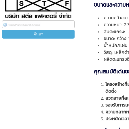
ขนาดและความห
ความกว้างยา
ความหนา: 2.
สันตะแกรง: 2
ขนาด: กว้าง
น้ำหนัก/แผ่น
วัสดุ: เหล็ก
ผลิตตะแกรงฉี
คุณสมบัติเด่นข
โครงสร้างที
ติดตั้ง
ลวดลายที่ล
รองรับการเ
ความหลากห
ประหยัดเวลา