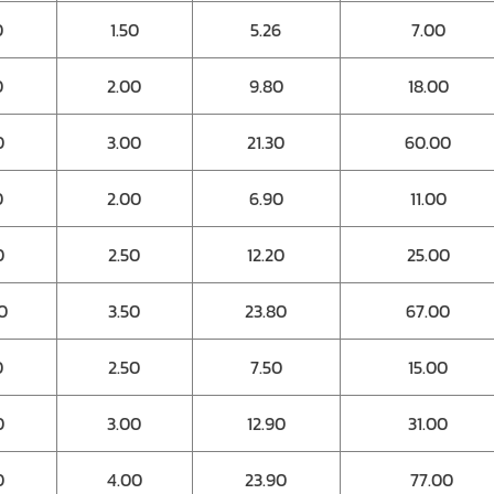
0
1.50
5.26
7.00
0
2.00
9.80
18.00
0
3.00
21.30
60.00
0
2.00
6.90
11.00
0
2.50
12.20
25.00
0
3.50
23.80
67.00
0
2.50
7.50
15.00
0
3.00
12.90
31.00
0
4.00
23.90
77.00