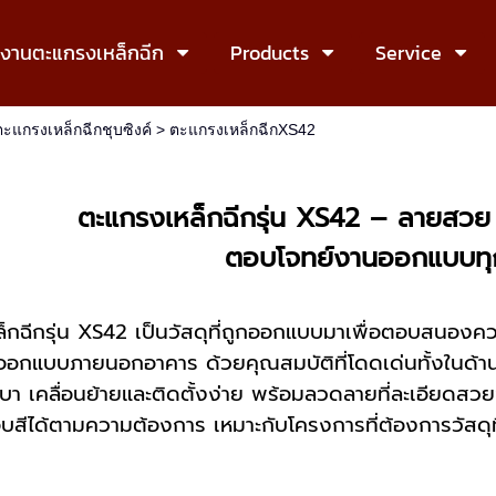
งงานตะแกรงเหล็กฉีก
Products
Service
ตะแกรงเหล็กฉีกชุบซิงค์
>
ตะแกรงเหล็กฉีกXS42
ตะแกรงเหล็กฉีกรุ่น XS42 – ลายสวย 
ตอบโจทย์งานออกแบบทุ
็กฉีกรุ่น XS42 เป็นวัสดุที่ถูกออกแบบมาเพื่อตอบสนอง
อกแบบภายนอกอาคาร ด้วยคุณสมบัติที่โดดเด่นทั้งในด้
เบา เคลื่อนย้ายและติดตั้งง่าย พร้อมลวดลายที่ละเอียดส
สีได้ตามความต้องการ เหมาะกับโครงการที่ต้องการวัสดุที่ม