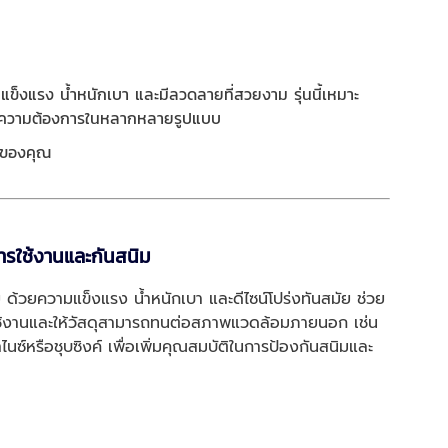
มแข็งแรง น้ำหนักเบา และมีลวดลายที่สวยงาม รุ่นนี้เหมาะ
่อความต้องการในหลากหลายรูปแบบ
รของคุณ
การใช้งานและกันสนิม
ด้วยความแข็งแรง น้ำหนักเบา และดีไซน์โปร่งทันสมัย ช่วย
รใช้งานและให้วัสดุสามารถทนต่อสภาพแวดล้อมภายนอก เช่น
ซ์หรือชุบซิงค์ เพื่อเพิ่มคุณสมบัติในการป้องกันสนิมและ