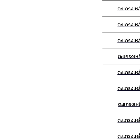
ตะแกรงเหล
ตะแกรงเหล
ตะแกรงเหล
ตะแกรงเห
ตะแกรงเหล
ตะแกรงเหล
ตะแกรงเห
ตะแกรงเหล
ตะแกรงเหล