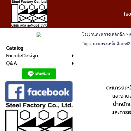
โร
โรงงานตะแกรงเหล็กฉีก
>
Tags:
ตะแกรงเหล็กฉีกxs42
Catalog
FacadeDesign
Q&A
ตะแกรงเหล
และงานอ
น้ำหนัก
และการอบ