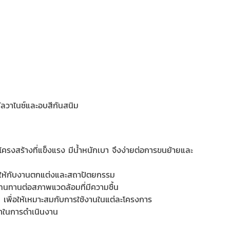
ัลวาไนซ์และอบสีกันสนิม
รงสร้างที่แข็งแรง มีน้ำหนักเบา จึงง่ายต่อการขนย้ายและ
มให้กับงานตกแต่งและสถาปัตยกรรม
มทนทานต่อสภาพแวดล้อมที่มีความชื้น
พื่อให้เหมาะสมกับการใช้งานในแต่ละโครงการ
าในการดำเนินงาน