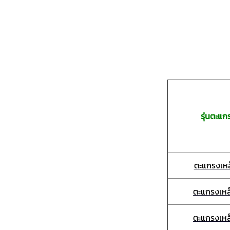
รุ่นตะแก
ตะแกรงเห
ตะแกรงเหล
ตะแกรงเหล