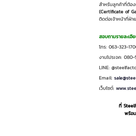
สำหรับลูกค้าที่ต
(Certificate of G
ติดต่อเจ้าหน้าที่
สอบถามรายละเอียดก่
โทร: 063-323-170
งานโปรเจค: 080-
LINE: @steelfact
Email:
sale@steel
เว็บไซต์:
www.steel
ที่ Stee
พร้อม