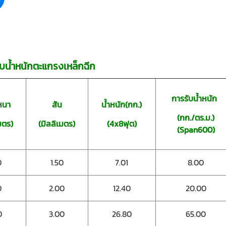
ับน้ำหนักตะแกรงเหล็กฉีก
การรับน้ำหนัก
หนา
สัน
น้ำหนัก(กก.)
(กก./ตร.ม.)
มตร)
(มิลลิเมตร)
(4x8ฟุต)
(Span600)
0
1.50
7.01
8.00
0
2.00
12.40
20.00
0
3.00
26.80
65.00