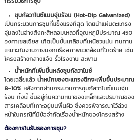
กรรมวิธีการชุบ
ชุบกัลวาไนซ์แบบจุ่มร้อน (Hot-Dip Galvanized)
เป็นกระบวนการชุบที่แข็งแรงที่สุด โดยนำแผ่นตะแกรง
จุ่มลงในอ่างสังกะสีหลอมเหลวที่อุณหภูมิประมาณ 450
องศาเซลเซียส เกิดเป็นชั้นเคลือบที่เหนียวแน่น ทนทาน
เหมาะกับงานภายนอกหรือสภาพแวดล้อมที่โหดร้าย เช่น
โครงสร้างกลางแจ้ง รั้วโรงงาน สะพาน
น้ำหนักที่เพิ่มขึ้นหลังชุบกัลวาไนซ์
โดยเฉลี่ยแล้ว
น้ำหนักของตะแกรงฉีกจะเพิ่มขึ้นประมาณ
8–10%
หลังจากผ่านกระบวนการชุบกัลวาไนซ์แบบจุ่ม
ร้อน ทั้งนี้ ขึ้นอยู่กับความหนาของเหล็กและปริมาณของ
สารเคลือบที่เกาะอยู่บนพื้นผิว ซึ่งควรพิจารณาไว้ล่วง
หน้าในกรณีที่มีข้อจำกัดเรื่องน้ำหนักของโครงสร้าง
ต้องการใบรับรองการชุบ?