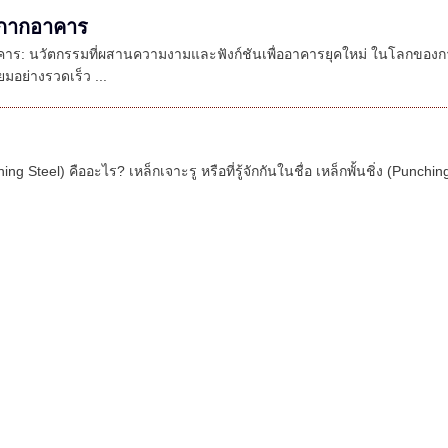
ากากอาคาร
าคาร: นวัตกรรมที่ผสานความงามและฟังก์ชันเพื่ออาคารยุคใหม่ ในโลกขอ
ิยมอย่างรวดเร็ว ...
ng Steel) คืออะไร? เหล็กเจาะรู หรือที่รู้จักกันในชื่อ เหล็กพั้นชิ่ง (Punchi