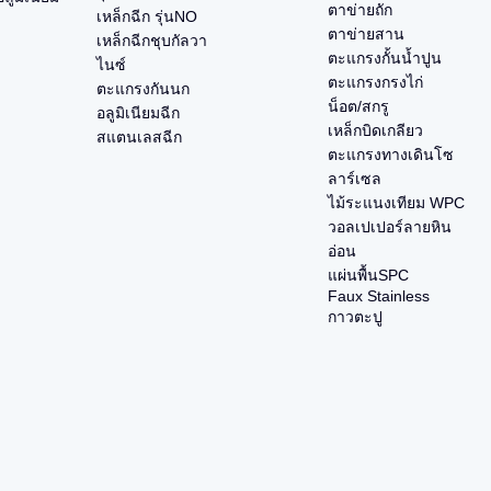
ตาข่ายถัก
เหล็กฉีก รุ่นNO
ตาข่ายสาน
เหล็กฉีกชุบกัลวา
ตะแกรงกั้นน้ำปูน
ไนซ์
ตะแกรงกรงไก่
ตะแกรงกันนก
น็อต/สกรู
อลูมิเนียมฉีก
เหล็กบิดเกลียว
สแตนเลสฉีก
ตะแกรงทางเดินโซ
ลาร์เซล
ไม้ระแนงเทียม WPC
วอลเปเปอร์ลายหิน
อ่อน
แผ่นพื้นSPC
Faux Stainless
กาวตะปู