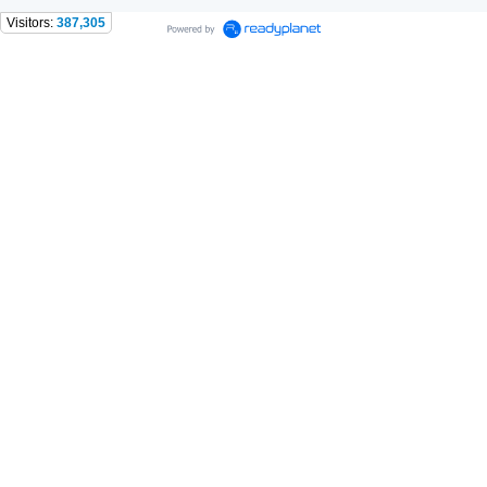
Visitors:
387,305