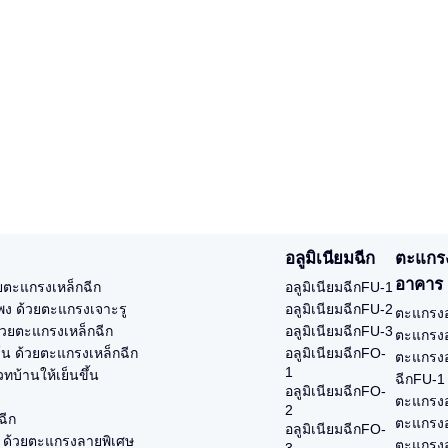
อลูมิเนียมฉีก
ตะแกร
อาคาร
ยตะแกรงเหล็กฉีก
อลูมิเนียมฉีกFU-1
ูแพง ด้วยตะแกรงเจาะรู
อลูมิเนียมฉีกFU-2
ตะแกรงอ
้วยตะแกรงเหล็กฉีก
อลูมิเนียมฉีกFU-3
ตะแกรงอ
ร์น ด้วยตะแกรงเหล็กฉีก
อลูมิเนียมฉีกFO-
ตะแกรงอ
1
ทบ้านให้เย็นขึ้น
ฉีกFU-1
อลูมิเนียมฉีกFO-
ตะแกรงอ
2
ฉีก
ตะแกรงอ
อลูมิเนียมฉีกFO-
ง ด้วยตะแกรงลายพิเศษ
ตะแกรงอ