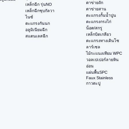
ตาข่ายถัก
เหล็กฉีก รุ่นNO
ตาข่ายสาน
เหล็กฉีกชุบกัลวา
ตะแกรงกั้นน้ำปูน
ไนซ์
ตะแกรงกรงไก่
ตะแกรงกันนก
น็อต/สกรู
อลูมิเนียมฉีก
เหล็กบิดเกลียว
สแตนเลสฉีก
ตะแกรงทางเดินโซ
ลาร์เซล
ไม้ระแนงเทียม WPC
วอลเปเปอร์ลายหิน
อ่อน
แผ่นพื้นSPC
Faux Stainless
กาวตะปู