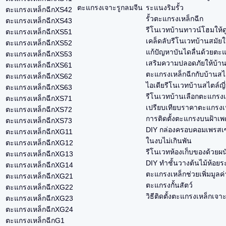
ตะแกรงเจาะรูกลมจีน
ระแนงริมรั้ว
ตะแกรงเหล็กฉีกXS42
รั้วตะแกรงเหล็กฉีก
ตะแกรงเหล็กฉีกXS43
รีโนเวทบ้านทาวน์โฮมให้ด
ตะแกรงเหล็กฉีกXS51
เคล็ดลับรีโนเวทบ้านสมัยใ
ตะแกรงเหล็กฉีกXS52
แก้ปัญหาบันไดลื่นด้วยตะ
ตะแกรงเหล็กฉีกXS53
เสริมความปลอดภัยให้บ้า
ตะแกรงเหล็กฉีกXS61
ตะแกรงเหล็กฉีกกับบ้านสไ
ตะแกรงเหล็กฉีกXS62
ไอเดียรีโนเวทบ้านสไตล์ญี่ป
ตะแกรงเหล็กฉีกXS63
รีโนเวทบ้านเลือกตะแกรงเห
ตะแกรงเหล็กฉีกXS71
เปรียบเทียบราคาตะแกรงเหล
ตะแกรงเหล็กฉีกXS72
การติดตั้งตะแกรงบนฝ้าเพด
ตะแกรงเหล็กฉีกXS73
DIY กล่องครอบคอมเพรสเซ
ตะแกรงเหล็กฉีกXG11
ในงบไม่เกินพัน
ตะแกรงเหล็กฉีกXG12
รีโนเวทห้องเก็บของด้วยผ
ตะแกรงเหล็กฉีกXG13
DIY ทำชั้นวางต้นไม้ห้อยร
ตะแกรงเหล็กฉีกXG14
ตะแกรงเหล็กช่วยเพิ่มมูลค
ตะแกรงเหล็กฉีกXG21
ตะแกรงกั้นสัตว์
ตะแกรงเหล็กฉีกXG22
วิธีติดตั้งตะแกรงเหล็กเจา
ตะแกรงเหล็กฉีกXG23
ตะแกรงเหล็กฉีกXG24
ตะแกรงเหล็กฉีกG1