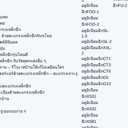
3
อลูมิเนียม
ฉีกFU-2
ฉีกFOO-1
ูแพง
อลูมิเนียม
หม่
ฉีกFOO-2
แกรงเหล็กฉีก
อลูมิเนียมฉีกSL-
น ด้วยตะแกรงเหล็กฉีกกันขโมย
1-5
อลูมิเนียมฉีกSL-2
ตล์มินิมอล
อลูมิเนียมฉีกXXL-
ุ่น
2
ล็กฉีกรุ่นไหนดี
อลูมิเนียมฉีกCT1
็กฉีก กับวัสดุตกแต่งอื่น ๆ
อลูมิเนียมฉีกCT3
าน – รีโนเวทบ้านให้เก๋ไม่เหมือนใคร
อลูมิเนียมฉีกCT6
อร์แอร์ด้วยตะแกรงเหล็กฉีก – ตะแกรงเจาะรู
อลูมิเนียมฉีกG5
อลูมิเนียมฉีกG10
นังตะแกรงเหล็กฉีก
อลูมิเนียม
ะเบียงด้วยตะแกรงเหล็กฉีก
ฉีกXS31
่าบ้าน
อลูมิเนียม
ฉีกXS32
ะรูเองแบบง่าย ๆ
อลูมิเนียม
ฉีกXS81
อลูมิเนียม