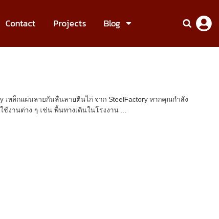
Contact
Projects
Blog
ry เหล็กแผ่นลายกันลื่นลายตีนไก่ จาก SteelFactory หากคุณกำลัง
ใช้งานต่าง ๆ เช่น พื้นทางเดินในโรงงาน ...