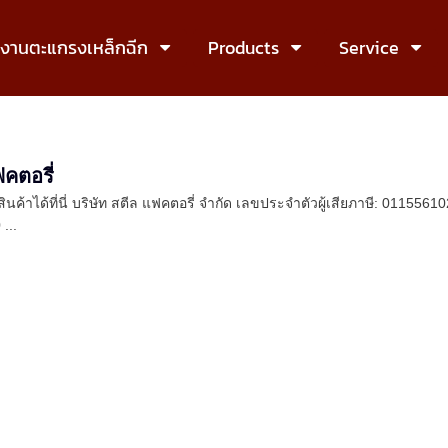
งงานตะแกรงเหล็กฉีก
Products
Service
คตอรี่
ินค้าได้ที่นี่ บริษัท สตีล แฟคตอรี่ จำกัด เลขประจำตัวผู้เสียภาษี: 0115561
...