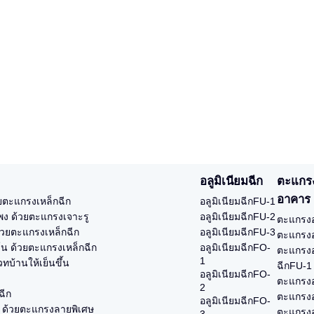
อลูมิเนียมฉีก
ตะแกร
อาคาร
ยตะแกรงเหล็กฉีก
อลูมิเนียมฉีกFU-1
ูแพง ด้วยตะแกรงเจาะรู
อลูมิเนียมฉีกFU-2
ตะแกรงอ
้วยตะแกรงเหล็กฉีก
อลูมิเนียมฉีกFU-3
ตะแกรงอ
ร์น ด้วยตะแกรงเหล็กฉีก
อลูมิเนียมฉีกFO-
ตะแกรงอ
1
ทบ้านให้เย็นขึ้น
ฉีกFU-1
อลูมิเนียมฉีกFO-
ตะแกรงอ
2
ฉีก
ตะแกรงอ
อลูมิเนียมฉีกFO-
ง ด้วยตะแกรงลายพิเศษ
ตะแกรงอ