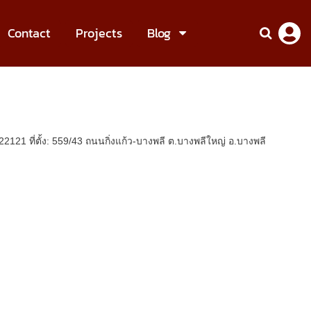
Contact
Projects
Blog
022121 ที่ตั้ง: 559/43 ถนนกิ่งแก้ว-บางพลี ต.บางพลีใหญ่ อ.บางพลี