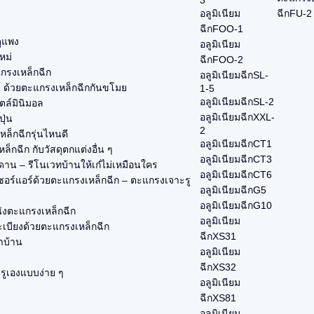
3
อลูมิเนียม
ฉีกFU-2
ฉีกFOO-1
ูแพง
อลูมิเนียม
หม่
ฉีกFOO-2
แกรงเหล็กฉีก
อลูมิเนียมฉีกSL-
น ด้วยตะแกรงเหล็กฉีกกันขโมย
1-5
อลูมิเนียมฉีกSL-2
ตล์มินิมอล
อลูมิเนียมฉีกXXL-
ุ่น
2
ล็กฉีกรุ่นไหนดี
อลูมิเนียมฉีกCT1
็กฉีก กับวัสดุตกแต่งอื่น ๆ
อลูมิเนียมฉีกCT3
าน – รีโนเวทบ้านให้เก๋ไม่เหมือนใคร
อลูมิเนียมฉีกCT6
อร์แอร์ด้วยตะแกรงเหล็กฉีก – ตะแกรงเจาะรู
อลูมิเนียมฉีกG5
อลูมิเนียมฉีกG10
นังตะแกรงเหล็กฉีก
อลูมิเนียม
ะเบียงด้วยตะแกรงเหล็กฉีก
ฉีกXS31
่าบ้าน
อลูมิเนียม
ฉีกXS32
ะรูเองแบบง่าย ๆ
อลูมิเนียม
ฉีกXS81
อลูมิเนียม