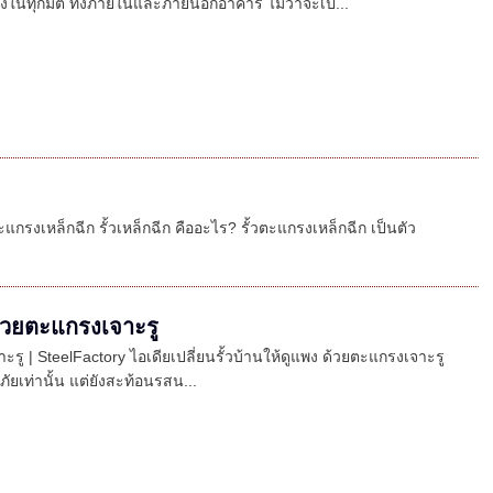
ในทุกมิติ ทั้งภายในและภายนอกอาคาร ไม่ว่าจะเป...
แกรงเหล็กฉีก รั้วเหล็กฉีก คืออะไร? รั้วตะแกรงเหล็กฉีก เป็นตัว
 ด้วยตะแกรงเจาะรู
าะรู | SteelFactory ไอเดียเปลี่ยนรั้วบ้านให้ดูแพง ด้วยตะแกรงเจาะรู
ภัยเท่านั้น แต่ยังสะท้อนรสน...