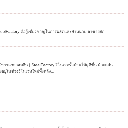
elFactory คือผู้เชี่ยวชาญในการผลิตและจำหน่าย ตาข่ายถัก
ูสีขาวลายกลมจีน | SteelFactory รีโนเวทรั้วบ้านให้ดูดีขึ้น ด้วยแผ่น
ยู่ในช่วงรีโนเวทใหม่ทั้งหลัง...