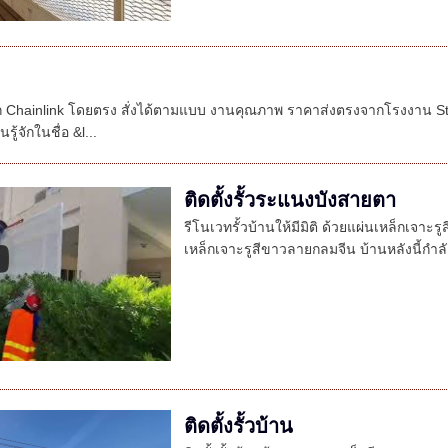
ัก Chainlink โดยตรง สั่งได้ตามแบบ งานคุณภาพ ราคาส่งตรงจากโรงงาน Ste
ู้จักในชื่อ &l...
ติดตั้งรั้วระแนงบังสายตา
รีโนเวทรั้วบ้านให้มีมิติ ด้วยแผ่นเหล็กเจาะร
เหล็กเจาะรูสีขาวลายกลมจีน บ้านหลังนี้กำลังอ
ติดตั้งรั้วบ้าน