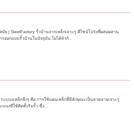
นสมัย | SteelFactory รั้วบ้านจากเหล็กเจาะรู ดีไซน์โปร่งที่ผสมผสาน
อกแบบรั้วบ้านในปัจจุบัน ไม่ได้จำกั...
ือ ระแนงเหล็กฉีก) คือ การใช้แผ่นเหล็กที่มีลักษณะเป็นลวดลายเจาะรู
นงที่ใช้ติดตั้งริมรั้ว ซึ่ง...