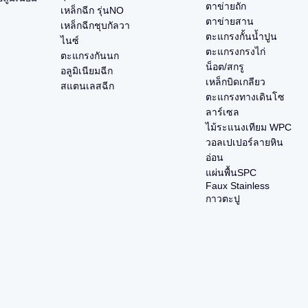
ตาข่ายถัก
เหล็กฉีก รุ่นNO
ตาข่ายสาน
เหล็กฉีกชุบกัลวา
ตะแกรงกั้นน้ำปูน
ไนซ์
ตะแกรงกรงไก่
ตะแกรงกันนก
น็อต/สกรู
อลูมิเนียมฉีก
เหล็กบิดเกลียว
สแตนเลสฉีก
ตะแกรงทางเดินโซ
ลาร์เซล
ไม้ระแนงเทียม WPC
วอลเปเปอร์ลายหิน
อ่อน
แผ่นพื้นSPC
Faux Stainless
กาวตะปู