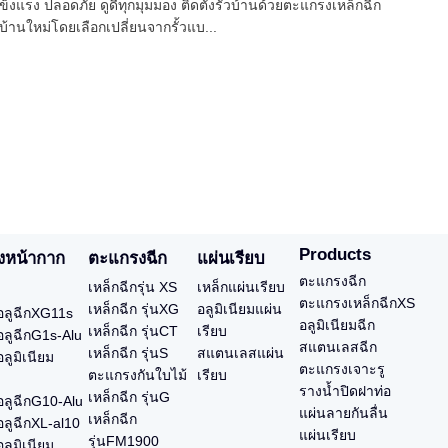
ข็งแรง ปลอดภัย ดูดีทุกมุมมอง ติดตั้งรั้วบ้านด้วยตะแกรงเหล็กฉีก
วบ้านใหม่โดยเลือกเปลี่ยนจากรั้วแบ...
Products
งหน้ากาก
ตะแกรงฉีก
แผ่นเรียบ
ตะแกรงฉีก
เหล็กฉีกรุ่น XS
เหล็กแผ่นเรียบ
ตะแกรงเหล็กฉีกXS
เหล็กฉีก รุ่นXG
อลูมิเนียมแผ่น
ลูฉีกXG11s
อลูมิเนียมฉีก
เหล็กฉีก รุ่นCT
เรียบ
ลูฉีกG1s-Alu
สแตนเลสฉีก
เหล็กฉีก รุ่นS
สแตนเลสแผ่น
ลูมิเนียม
ตะแกรงเจาะรู
ตะแกรงกันใบไม้
เรียบ
รางน้ำปิดฝาท่อ
เหล็กฉีก รุ่นG
ลูฉีกG10-Alu
แผ่นลายกันลื่น
เหล็กฉีก
ลูฉีกXL-al10
แผ่นเรียบ
รุ่นFM1900
ลูมิเนียม