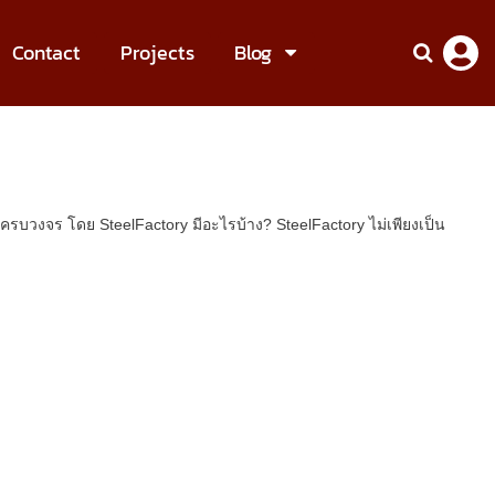
Contact
Projects
Blog
ริมครบวงจร โดย SteelFactory มีอะไรบ้าง? SteelFactory ไม่เพียงเป็น