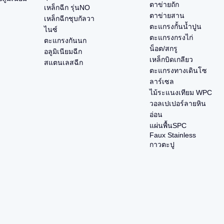
ตาข่ายถัก
เหล็กฉีก รุ่นNO
ตาข่ายสาน
เหล็กฉีกชุบกัลวา
ตะแกรงกั้นน้ำปูน
ไนซ์
ตะแกรงกรงไก่
ตะแกรงกันนก
น็อต/สกรู
อลูมิเนียมฉีก
เหล็กบิดเกลียว
สแตนเลสฉีก
ตะแกรงทางเดินโซ
ลาร์เซล
ไม้ระแนงเทียม WPC
วอลเปเปอร์ลายหิน
อ่อน
แผ่นพื้นSPC
Faux Stainless
กาวตะปู