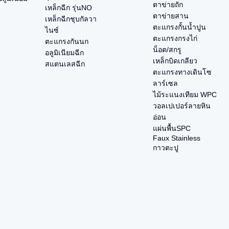
ตาข่ายถัก
เหล็กฉีก รุ่นNO
ตาข่ายสาน
เหล็กฉีกชุบกัลวา
ตะแกรงกั้นน้ำปูน
ไนซ์
ตะแกรงกรงไก่
ตะแกรงกันนก
น็อต/สกรู
อลูมิเนียมฉีก
เหล็กบิดเกลียว
สแตนเลสฉีก
ตะแกรงทางเดินโซ
ลาร์เซล
ไม้ระแนงเทียม WPC
วอลเปเปอร์ลายหิน
อ่อน
แผ่นพื้นSPC
Faux Stainless
กาวตะปู