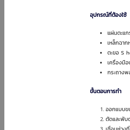
อุปกรณ์ที่ต้องใช้
แผ่นตะแกร
เหล็กฉาก
ตะขอ S h
เครื่องมื
กระถางพล
ขั้นตอนการทำ
ออกแบบขนา
ตัดและพับ
เชื่อมห่วงท