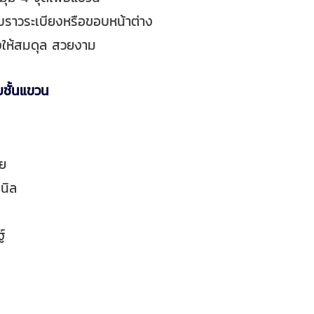
บราวระเบียงหรือขอบหน้าต่าง
ให้สมดุล สวยงาม
บชั้นแขวน
รย
นิล
์