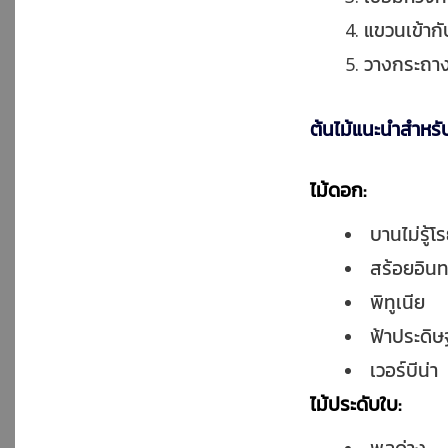
แขวนเข้ากั
วางกระถาง
ต้นไม้แนะนำสำหรั
ไม้ดอก:
บานไม่รู้โ
สร้อยอินท
พิทูเนีย
ฟ้าประดิษฐ
เวอร์บีน่า
ไม้ประดับใบ: