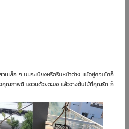
วนเล็ก ๆ บนระเบียงหรือริมหน้าต่าง แม้อยู่คอนโดก็
งคุณภาพดี แขวนด้วยตะขอ แล้ววางต้นไม้ที่คุณรัก ก็