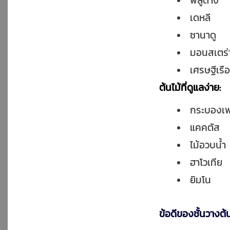
พลูด่าง
เดหลี
ซานาดู
มอนสเตร่
เศรษฐีเรื
ต้นไม้ที่ดูแลง่าย:
กระบองเ
แคคตัส
ไม้อวบน้ำ
ฮาโวเทีย
ยิมโน
ข้อดีของชั้นวางต้น