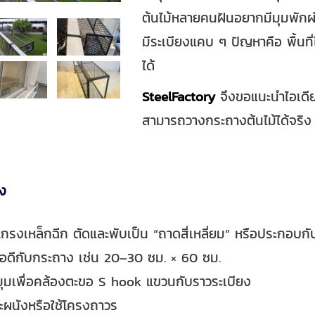
ต้นไม้หลายคนฝันอยากมีมุมพักผ่อ
มีระเบียงแคบ ๆ ปัญหาคือ พื้น
ได้
SteelFactory
จึงขอแนะนำไอเด
สามารถวางกระถางต้นไม้ได้จริ
าง
แกรงเหล็กฉีก ตัดและพับเป็น “ถาดสี่เหลี่ยม” หรือประกอบก
ดีกับกระถาง เช่น 20–30 ซม. × 60 ซม.
งมุมเพื่อคล้องตะขอ S hook แขวนกับราวระเบียง
าะผนังหรือใช้โครงถาวร