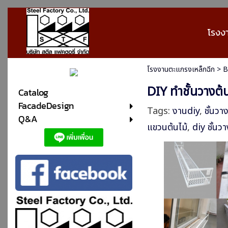
โรงง
โรงงานตะแกรงเหล็กฉีก
>
B
DIY ทำชั้นวางต้
Catalog
FacadeDesign
Tags:
งานdiy
,
ชั้นวา
Q&A
แขวนต้นไม้
,
diy ชั้นวา