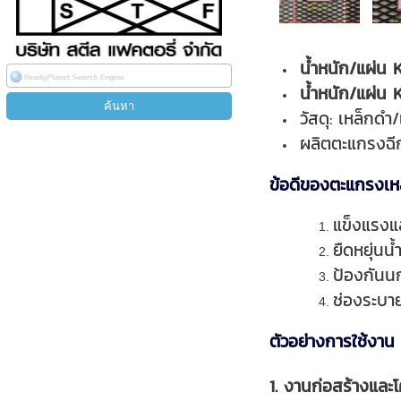
น้ำหนัก/แผ่น 
น้ำหนัก/แผ่น 
วัสดุ: เหล็กด
ผลิตตะแกรงฉีก
ข้อดีของตะแกรงเห
แข็งแรง
ยืดหยุ่นน
ป้องกันนก
ช่องระบา
ตัวอย่างการใช้งาน
1. งานก่อสร้างและ