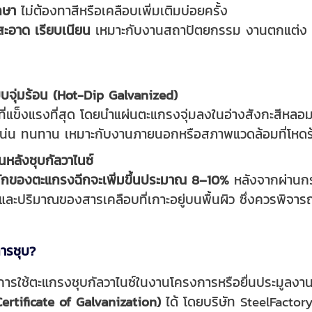
กษา
ไม่ต้องทาสีหรือเคลือบเพิ่มเติมบ่อยครั้ง
ดูสะอาด เรียบเนียน
เหมาะกับงานสถาปัตยกรรม งานตกแต่ง ฟาซ
บบจุ่มร้อน (Hot-Dip Galvanized)
ี่แข็งแรงที่สุด โดยนำแผ่นตะแกรงจุ่มลงในอ่างสังกะสีหลอ
ยวแน่น ทนทาน เหมาะกับงานภายนอกหรือสภาพแวดล้อมที่โหดร
ขึ้นหลังชุบกัลวาไนซ์
นักของตะแกรงฉีกจะเพิ่มขึ้นประมาณ 8–10%
หลังจากผ่านกระบ
ะปริมาณของสารเคลือบที่เกาะอยู่บนพื้นผิว ซึ่งควรพิจารณาไ
การชุบ?
องการใช้ตะแกรงชุบกัลวาไนซ์ในงานโครงการหรือยื่นประมูล
rtificate of Galvanization)
ได้ โดยบริษัท SteelFacto