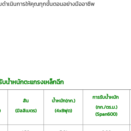
อมดำเนินการให้คุณทุกขั้นตอนอย่างมืออาชีพ
รับน้ำหนักตะแกรงเหล็กฉีก
การรับน้ำหนัก
สัน
น้ำหนัก(กก.)
(กก./ตร.ม.)
)
(มิลลิเมตร)
(4x8ฟุต)
(Span600)