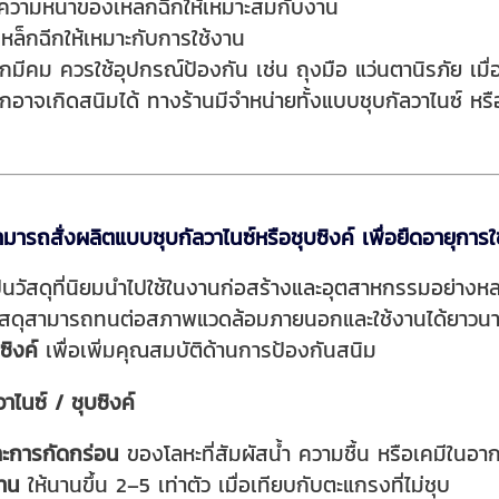
วามหนาของเหล็กฉี
กให้เหมาะสมกับงาน
หล็กฉีกให้เหมาะกั
บการใช้งาน
มีคม ควรใช้อุปกรณ์ป้องกัน เช่น ถุงมือ แว่นตานิรภัย เมื่
กอาจเกิดสนิมได้ ทางร้านมีจำหน่ายทั้งแบบชุบกัลวาไนซ์ หรือ
มารถสั่งผลิตแบบชุบกัลวาไนซ์หรือชุบซิงค์ เพื่อยืดอายุการ
็นวัสดุที่นิยมนำไปใช้ในงานก่อสร้างและอุตสาหกรรมอย่างห
ห้วัสดุสามารถทนต่อสภาพแวดล้อมภายนอกและใช้งานได้ยาวนาน
ซิงค์
เพื่อเพิ่มคุณสมบัติด้านการป้องกันสนิม
าไนซ์ / ชุบซิงค์
ละการกัดกร่อน
ของโลหะที่สัมผัสน้ำ ความชื้น หรือเคมีในอา
งาน
ให้นานขึ้น 2–5 เท่าตัว เมื่อเทียบกับตะแกรงที่ไม่ชุบ