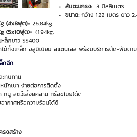
สันตะแกรง:
3 มิลลิเมตร
ขนาด:
กว้าง 1.22 เมตร ยาว 2
Kg (4x8ฟุต)
= 26.84kg.
Kg (5x10ฟุต)
= 41.94kg.
ำ/เหล็กขาว SS400
ได้ทั้งเหล็ก อลูมิเนียม สแตนเลส พร้อมบริการตัด-พับตา
ล็กฉีก
และทนทาน
้ำหนักเบา ง่ายต่อการติดตั้ง
 หนู สัตว์เลื้อยคลาน หรือขโมยได้ดี
ยอากาศหรือความร้อนได้ดี
โครงสร้าง