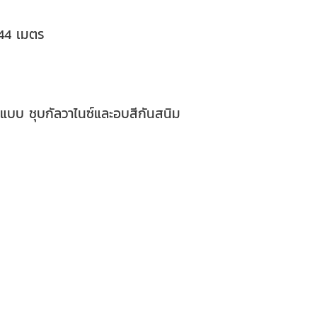
.44 เมตร
มแบบ ชุบกัลวาไนซ์และอบสีกันสนิม