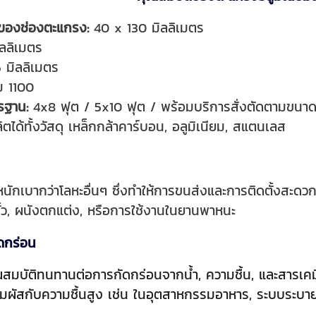
ของช่องตะแกรง:
40 x 130 มิลลิเมตร
ลลิเมตร
 มิลลิเมตร
ม 1100
รฐาน:
4x8 ฟุต / 5x10 ฟุต / พร้อมบริการสั่งตัดตามขนาดแ
ตได้ทั้งวัสดุ เหล็กกล้าคาร์บอน, อลูมิเนียม, สแตนเลส
้ำหนักเบากว่าโลหะอื่นๆ ซึ่งทำให้การขนส่งและการติดตั้งสะด
รั้ว, ผนังตกแต่ง, หรือการใช้งานในยานพาหนะ
ดกร่อน
ุณสมบัติทนทานต่อการกัดกร่อนจากน้ำ, ความชื้น, และสารเค
สัมผัสกับความชื้นสูง เช่น ในอุตสาหกรรมอาหาร, ระบบระบ