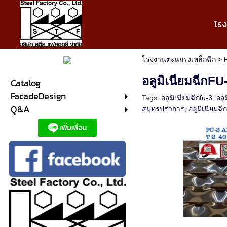
โร
โรงงานตะแกรงเหล็กฉีก
>
อลูมิเนียมฉีกFU
Catalog
FacadeDesign
Tags:
อลูมิเนียมฉีกfu-3
,
อลู
Q&A
สมุทรปราการ
,
อลูมิเนียมฉี