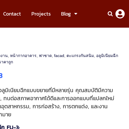
Contact
Projects
Blog
งงาน
,
หน้ากากอาคาร
,
ฟาซาด
,
facad
,
ตะแกรงกันสนิม
,
อลูมิเนียมฉีก
ราคาถูก
3
อลูมิเนียมฉีกแบบขยายที่มีหลายรุ่น คุณสมบัติมีความ
, ทนต่อสภาพอากาศได้ดีและการออกแบบที่แปลกใหม่
นอุตสาหกรรม, การก่อสร้าง, การตกแต่ง, และงาน
มากมาย
ฉีก FU-3: