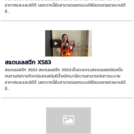
อากาศและแสงได้ดี นอกจากนี้ยังสามารถออกแบบให้มีลวดลายสวยงามได้
อี...
สแตนเลสฉีก XS63
สแตนเลสฉีก XS63 สแตนเลสฉีก XS63:เป็นตะแกรงสแตนเลสชนิดหนึ่ง
ทนทานต่อการกัดกร่อนทนสนิมมีน้ำหนักเบามีความสามารถในการระบาย
อากาศและแสงได้ดี นอกจากนี้ยังสามารถออกแบบให้มีลวดลายสวยงามได้
อี...