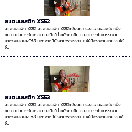
สแตนเลสฉีก XS52
สแตนเลสฉีก XS52 สแตนเลสฉีก XS52:เป็นตะแกรงสแตนเลสชนิดหนึ่ง
ทนทานต่อการกัดกร่อนทนสนิมมีน้ำหนักเบามีความสามารถในการระบาย
อากาศและแสงได้ดี นอกจากนี้ยังสามารถออกแบบให้มีลวดลายสวยงามได้
อี...
สแตนเลสฉีก XS53
สแตนเลสฉีก XS53 สแตนเลสฉีก XS53:เป็นตะแกรงสแตนเลสชนิดหนึ่ง
ทนทานต่อการกัดกร่อนทนสนิมมีน้ำหนักเบามีความสามารถในการระบาย
อากาศและแสงได้ดี นอกจากนี้ยังสามารถออกแบบให้มีลวดลายสวยงามได้
อี...