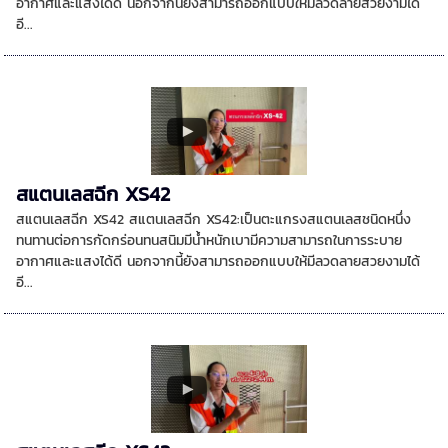
อากาศและแสงได้ดี นอกจากนี้ยังสามารถออกแบบให้มีลวดลายสวยงามได้
อี...
สแตนเลสฉีก XS42
สแตนเลสฉีก XS42 สแตนเลสฉีก XS42:เป็นตะแกรงสแตนเลสชนิดหนึ่ง
ทนทานต่อการกัดกร่อนทนสนิมมีน้ำหนักเบามีความสามารถในการระบาย
อากาศและแสงได้ดี นอกจากนี้ยังสามารถออกแบบให้มีลวดลายสวยงามได้
อี...