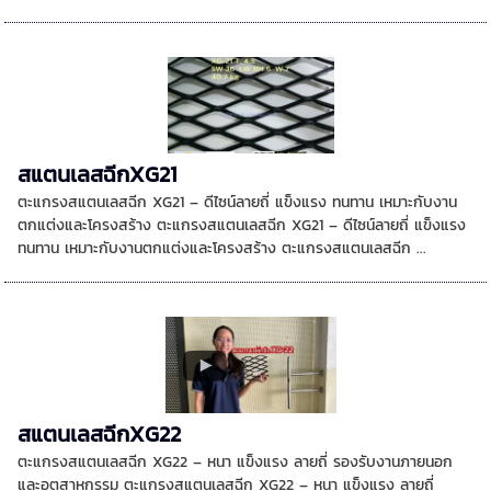
สแตนเลสฉีกXG21
ตะแกรงสแตนเลสฉีก XG21 – ดีไซน์ลายถี่ แข็งแรง ทนทาน เหมาะกับงาน
ตกแต่งและโครงสร้าง ตะแกรงสแตนเลสฉีก XG21 – ดีไซน์ลายถี่ แข็งแรง
ทนทาน เหมาะกับงานตกแต่งและโครงสร้าง ตะแกรงสแตนเลสฉีก ...
สแตนเลสฉีกXG22
ตะแกรงสแตนเลสฉีก XG22 – หนา แข็งแรง ลายถี่ รองรับงานภายนอก
และอุตสาหกรรม ตะแกรงสแตนเลสฉีก XG22 – หนา แข็งแรง ลายถี่