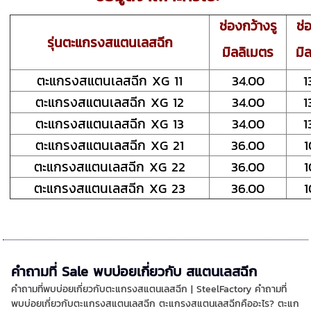
ช่องกว้างรู
ช่
รุ่นตะแกรงสแตนเลสฉีก
มิลลิเมตร
มิ
ตะแกรงสแตนเลสฉีก
XG 11
34.00
1
ตะแกรงสแตนเลสฉีก
XG 12
34.00
1
ตะแกรงสแตนเลสฉีก
XG 13
34.00
1
ตะแกรงสแตนเลสฉีก
XG 21
36.00
1
ตะแกรงสแตนเลสฉีก
XG 22
36.00
1
ตะแกรงสแตนเลสฉีก
XG 23
36.00
1
คำถามที่ Sale พบบ่อยเกี่ยวกับ สแตนเลสฉีก
คำถามที่พบบ่อยเกี่ยวกับตะแกรงสแตนเลสฉีก | SteelFactory คำถามที่
พบบ่อยเกี่ยวกับตะแกรงสแตนเลสฉีก ตะแกรงสแตนเลสฉีกคืออะไร? ตะแก