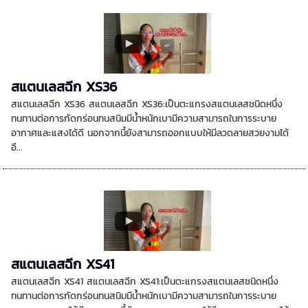
สแตนเลสฉีก XS36
สแตนเลสฉีก XS36 สแตนเลสฉีก XS36:เป็นตะแกรงสแตนเลสชนิดหนึ่ง
ทนทานต่อการกัดกร่อนทนสนิมมีน้ำหนักเบามีความสามารถในการระบาย
อากาศและแสงได้ดี นอกจากนี้ยังสามารถออกแบบให้มีลวดลายสวยงามได้
อี...
สแตนเลสฉีก XS41
สแตนเลสฉีก XS41 สแตนเลสฉีก XS41:เป็นตะแกรงสแตนเลสชนิดหนึ่ง
ทนทานต่อการกัดกร่อนทนสนิมมีน้ำหนักเบามีความสามารถในการระบาย