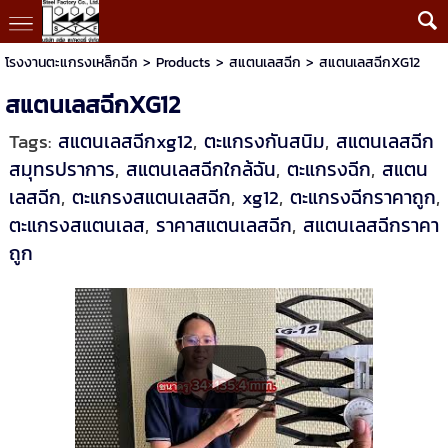
โรงงานตะแกรงเหล็กฉีก
>
Products
>
สแตนเลสฉีก
>
สแตนเลสฉีกXG12
สแตนเลสฉีกXG12
Tags:
สแตนเลสฉีกxg12
,
ตะแกรงกันสนิม
,
สแตนเลสฉีก
สมุทรปราการ
,
สแตนเลสฉีกใกล้ฉัน
,
ตะแกรงฉีก
,
สแตน
เลสฉีก
,
ตะแกรงสแตนเลสฉีก
,
xg12
,
ตะแกรงฉีกราคาถูก
,
ตะแกรงสแตนเลส
,
ราคาสแตนเลสฉีก
,
สแตนเลสฉีกราคา
ถูก