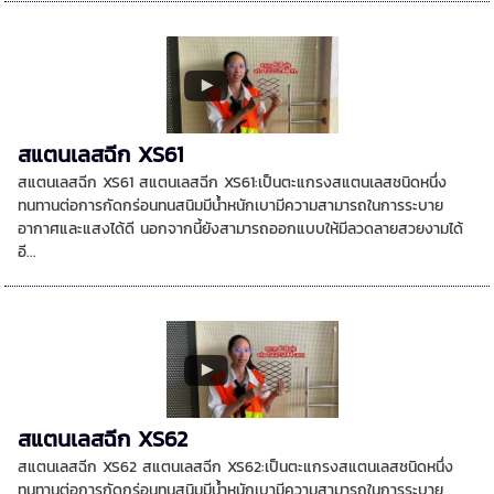
สแตนเลสฉีก XS61
สแตนเลสฉีก XS61 สแตนเลสฉีก XS61:เป็นตะแกรงสแตนเลสชนิดหนึ่ง
ทนทานต่อการกัดกร่อนทนสนิมมีน้ำหนักเบามีความสามารถในการระบาย
อากาศและแสงได้ดี นอกจากนี้ยังสามารถออกแบบให้มีลวดลายสวยงามได้
อี...
สแตนเลสฉีก XS62
สแตนเลสฉีก XS62 สแตนเลสฉีก XS62:เป็นตะแกรงสแตนเลสชนิดหนึ่ง
ทนทานต่อการกัดกร่อนทนสนิมมีน้ำหนักเบามีความสามารถในการระบาย