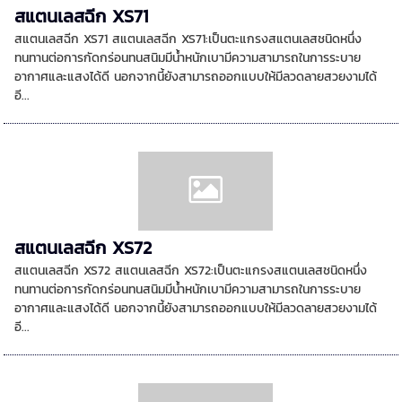
สแตนเลสฉีก XS71
สแตนเลสฉีก XS71 สแตนเลสฉีก XS71:เป็นตะแกรงสแตนเลสชนิดหนึ่ง
ทนทานต่อการกัดกร่อนทนสนิมมีน้ำหนักเบามีความสามารถในการระบาย
อากาศและแสงได้ดี นอกจากนี้ยังสามารถออกแบบให้มีลวดลายสวยงามได้
อี...
สแตนเลสฉีก XS72
สแตนเลสฉีก XS72 สแตนเลสฉีก XS72:เป็นตะแกรงสแตนเลสชนิดหนึ่ง
ทนทานต่อการกัดกร่อนทนสนิมมีน้ำหนักเบามีความสามารถในการระบาย
อากาศและแสงได้ดี นอกจากนี้ยังสามารถออกแบบให้มีลวดลายสวยงามได้
อี...