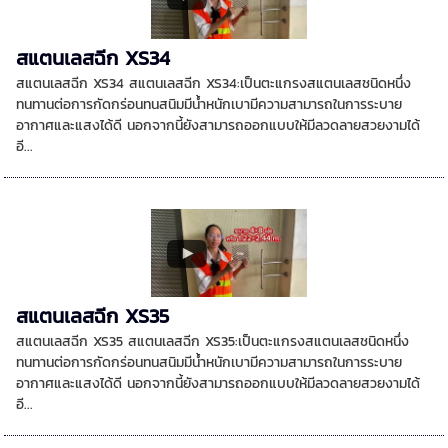
สแตนเลสฉีก XS34
สแตนเลสฉีก XS34 สแตนเลสฉีก XS34:เป็นตะแกรงสแตนเลสชนิดหนึ่ง
ทนทานต่อการกัดกร่อนทนสนิมมีน้ำหนักเบามีความสามารถในการระบาย
อากาศและแสงได้ดี นอกจากนี้ยังสามารถออกแบบให้มีลวดลายสวยงามได้
อี...
สแตนเลสฉีก XS35
สแตนเลสฉีก XS35 สแตนเลสฉีก XS35:เป็นตะแกรงสแตนเลสชนิดหนึ่ง
ทนทานต่อการกัดกร่อนทนสนิมมีน้ำหนักเบามีความสามารถในการระบาย
อากาศและแสงได้ดี นอกจากนี้ยังสามารถออกแบบให้มีลวดลายสวยงามได้
อี...