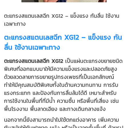
ตะแกรงสแตนเลสฉีก XG12 – แข็งแรง กันลื่น ใช้งาน
เฉพาะทาง
ตะแกรงสแตนเลสฉีก XG12 – แข็งแรง กัน
ลื่น ใช้งานเฉพาะทาง
ตะแกรงสแตนเลสฉีก XG12
เป็นแผ่นตะแกรงขยายชนิด
พิเศษที่ออกแบบมาให้มีความแข็งแรงและปลอดภัยสูง
ด้วยลวดลายการขยายรูปทรงเพชรที่เป็นเอกลักษณ์
ทำให้มีคุณสมบัติพิเศษทั้งในด้านความทนทาน การรับ
แรงกระแทก และป้องกันการลื่นล้มได้ดี เหมาะสำหรับ
การใช้งานในพื้นที่ที่มีน้ำ ความชื้น หรือพื้นที่เสี่ยง เช่น
พื้นโรงงาน พื้นลาดเอียง และทางเดินกลางแจ้ง
นอกจากนี้ยังสามารถนำไปใช้ตกแต่งอาคาร เพิ่มความ
ทันสมัยให้กับฟาซาด ผนัง หรือเป็นฉากกั้นพื้นที่ ด้วยรูป