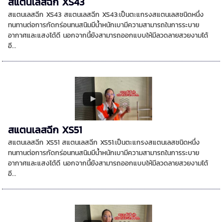
สแตนเลสฉีก XS43
สแตนเลสฉีก XS43 สแตนเลสฉีก XS43:เป็นตะแกรงสแตนเลสชนิดหนึ่ง
ทนทานต่อการกัดกร่อนทนสนิมมีน้ำหนักเบามีความสามารถในการระบาย
อากาศและแสงได้ดี นอกจากนี้ยังสามารถออกแบบให้มีลวดลายสวยงามได้
อี...
สแตนเลสฉีก XS51
สแตนเลสฉีก XS51 สแตนเลสฉีก XS51:เป็นตะแกรงสแตนเลสชนิดหนึ่ง
ทนทานต่อการกัดกร่อนทนสนิมมีน้ำหนักเบามีความสามารถในการระบาย
อากาศและแสงได้ดี นอกจากนี้ยังสามารถออกแบบให้มีลวดลายสวยงามได้
อี...