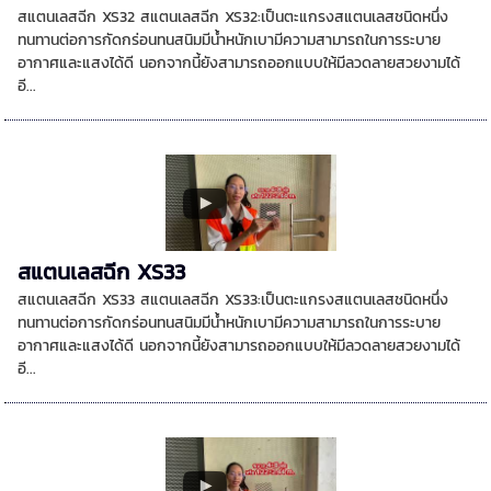
สแตนเลสฉีก XS32 สแตนเลสฉีก XS32:เป็นตะแกรงสแตนเลสชนิดหนึ่ง
ทนทานต่อการกัดกร่อนทนสนิมมีน้ำหนักเบามีความสามารถในการระบาย
อากาศและแสงได้ดี นอกจากนี้ยังสามารถออกแบบให้มีลวดลายสวยงามได้
อี...
สแตนเลสฉีก XS33
สแตนเลสฉีก XS33 สแตนเลสฉีก XS33:เป็นตะแกรงสแตนเลสชนิดหนึ่ง
ทนทานต่อการกัดกร่อนทนสนิมมีน้ำหนักเบามีความสามารถในการระบาย
อากาศและแสงได้ดี นอกจากนี้ยังสามารถออกแบบให้มีลวดลายสวยงามได้
อี...