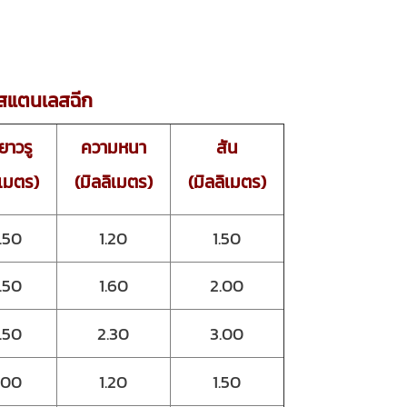
สแตนเลสฉีก
ยาวรู
ความหนา
สัน
ิเมตร)
(มิลลิเมตร)
(มิลลิเมตร)
.50
1.20
1.50
.50
1.60
2.00
.50
2.30
3.00
.00
1.20
1.50