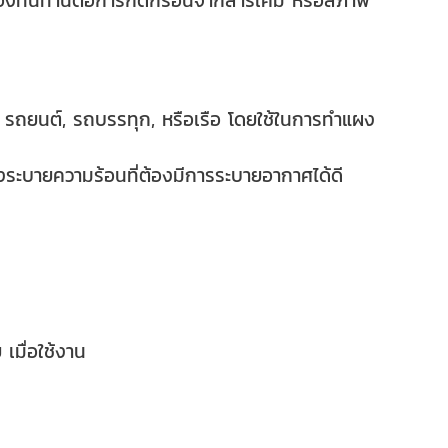
้องทนทานต่อการกัดกร่อนจากสารเคมี หรือสภาพ
รถยนต์, รถบรรทุก, หรือเรือ โดยใช้ในการทำแผง
ระบายความร้อนที่ต้องมีการระบายอากาศได้ดี
เมื่อใช้งาน