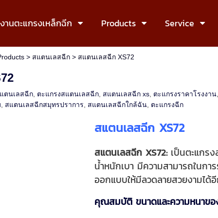
งงานตะแกรงเหล็กฉีก
Products
Service
Products
>
สแตนเลสฉีก
>
สแตนเลสฉีก XS72
S72
แตนเลสฉีก
,
ตะแกรงสแตนเลสฉีก
,
สแตนเลสฉีก xs
,
ตะแกรงราคาโรงงาน
ม
,
สแตนเลสฉีกสมุทรปราการ
,
สแตนเลสฉีกใกล้ฉัน
,
ตะแกรงฉีก
สแตนเลสฉีก XS72
สแตนเลสฉีก XS72
:
เป็นตะแกรง
น้ำหนักเบา มีความสามารถในการ
ออกแบบให้มีลวดลายสวยงามได้อ
คุณสมบัติ ขนาดและความหนาขอ