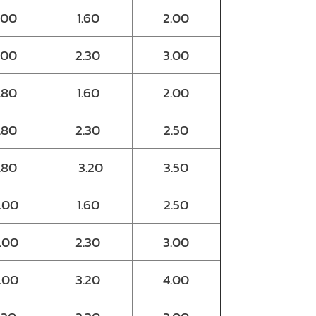
.00
1.60
2.00
.00
2.30
3.00
.80
1.60
2.00
.80
2.30
2.50
.80
3.20
3.50
.00
1.60
2.50
.00
2.30
3.00
.00
3.20
4.00