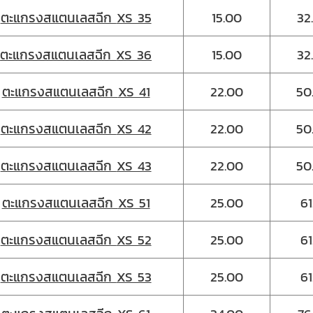
ตะแกรงสแตนเลสฉีก
XS 35
15.00
32
ตะแกรงสแตนเลสฉีก
XS 36
15.00
32
ตะแกรงสแตนเลสฉีก
XS 41
22.00
50
ตะแกรงสแตนเลสฉีก
XS 42
22.00
50
ตะแกรงสแตนเลสฉีก
XS 43
22.00
50
ตะแกรงสแตนเลสฉีก
XS 51
25.00
61
ตะแกรงสแตนเลสฉีก
XS 52
25.00
61
ตะแกรงสแตนเลสฉีก
XS 53
25.00
61