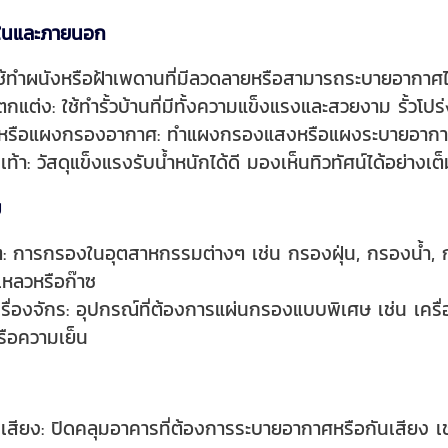
ยในและภายนอก
ช้ทำผนังหรือฝ้าเพดานที่มีลวดลายหรือสามารถระบายอากาศ
ตกแต่ง: ใช้ทำรั้วบ้านที่มีทั้งความแข็งแรงและสวยงาม รั้วโ
รือแผงกรองอากาศ: ทำแผงกรองแสงหรือแผงระบายอากาศไ
ท้า: วัสดุแข็งแรงรับน้ำหนักได้ดี มองเห็นทิวทัศน์ได้อย่างเต็ม
ม
: การกรองในอุตสาหกรรมต่างๆ เช่น กรองฝุ่น, กรองน้ำ, 
หลวหรือก๊าซ
ื่องจักร: อุปกรณ์ที่ต้องการแผ่นกรองแบบพิเศษ เช่น เคร
ือความเย็น
เสียง: ปิดคลุมอาคารที่ต้องการระบายอากาศหรือกันเสียง เช่