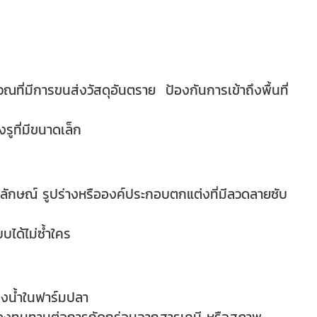
ม
เวณที่มีการขนส่งวัสดุอันตราย ป้องกันการเข้าถึงพื้นที่
รูที่มีขนาดเล็ก
กษณ์ รูปร่างหรือองค์ประกอบตกแต่งที่มีลวดลายซับ
บได้ไม่ซ้ำใคร
องน้ำในฟาร์มปลา