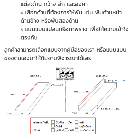
แต่ละด้าน กว้าง ลึก และองศา
เลือกด้านที่ต้องการให้พับ เช่น พับด้านหน้า
ด้านข้าง หรือพับสองด้าน
แนบแบบแปลนหรือภาพร่าง เพื่อให้ความเข้าใจ
ตรงกัน
ลูกค้าสามารถเลือกแบบจากคู่มือของเรา หรือแนบแบบ
ของตนเองมาให้ทีมงานพิจารณาได้เลย